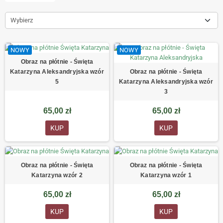
że z nieba zstąpił anioł i spowodował, że koło rozpadło się w
rękach kata), wreszcie ścięto Ją mieczem. Święta Katarzyna
Wybierz
należała na Wschodzie do najbardziej znanych świętych.
Jej ciało od setek lat znajduje się na Górze Synaj.
NOWY
NOWY
Obraz na płótnie - Święta
Obraz na płótnie - Święta
Katarzyna Aleksandryjska wzór
Katarzyna Aleksandryjska wzór
5
3
65,00 zł
65,00 zł
KUP
KUP
Obraz na płótnie - Święta
Obraz na płótnie - Święta
Katarzyna wzór 2
Katarzyna wzór 1
65,00 zł
65,00 zł
KUP
KUP