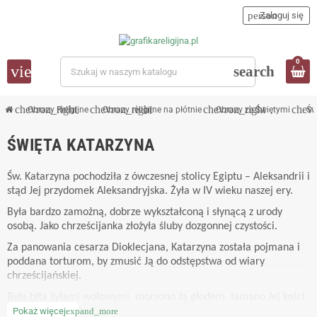
person
Zaloguj się
0
view_headline
search
chevron_right
chevron_right
chevron_right
chevr
Obrazy Religijne
Obrazy religijne na płótnie
Obrazy ze Świętymi
Św
ŚWIĘTA KATARZYNA
Św. Katarzyna pochodziła z ówczesnej stolicy Egiptu – Aleksandrii i
stąd Jej przydomek Aleksandryjska. Żyła w IV wieku naszej ery.
Była bardzo zamożną, dobrze wykształconą i słynącą z urody
osobą. Jako chrześcijanka złożyła śluby dozgonnej czystości.
Za panowania cesarza Dioklecjana, Katarzyna została pojmana i
poddana torturom, by zmusić Ją do odstępstwa od wiary
chrześcijańskiej.
Była bita żyłami wołowymi, morzono Ją głodem, łamano Jej kości
kołem (podczas tej tortury żarliwa modlitwa Katarzyny sprawiła,
Pokaż więcej
expand_more