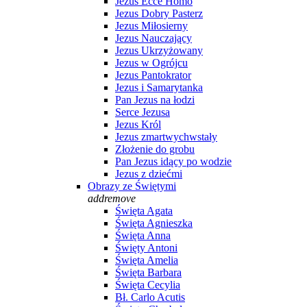
Jezus Ecce Homo
Jezus Dobry Pasterz
Jezus Miłosierny
Jezus Nauczający
Jezus Ukrzyżowany
Jezus w Ogrójcu
Jezus Pantokrator
Jezus i Samarytanka
Pan Jezus na łodzi
Serce Jezusa
Jezus Król
Jezus zmartwychwstały
Złożenie do grobu
Pan Jezus idący po wodzie
Jezus z dziećmi
Obrazy ze Świętymi
add
remove
Święta Agata
Święta Agnieszka
Święta Anna
Święty Antoni
Święta Amelia
Święta Barbara
Święta Cecylia
Bł. Carlo Acutis