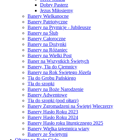
Dobry Pasterz
Jezus Miłosierny
Banery Wielkanocne
Banery Patriotyczne
Banery na Prymicje - Jubileusze
Banery na Ślub
Banery Całoroczne
Banery na Dożynki
Banery na Różaniec
Banery na Wielki Post
Baner na Wszystkich Świętych
Banery, Tła do Ciemnicy
Banery na Rok Świętego Józefa
Tła do Grobu Pańskiego
Tła do szopki
Banery na Boże Narodzenie
Banery Adwentowe
Tła do szopki (pod ołtarz)
Banery Zgromadzeni na Świętej Wieczerzy
Banery Hasło Roku 2023
Banery Hasło Roku 2024
Banery Hasło roku liturgicznego 2025
Banery Wielka tajemnica wiary
Banery ze Świętymi
Ołtarze na Boże Ciało