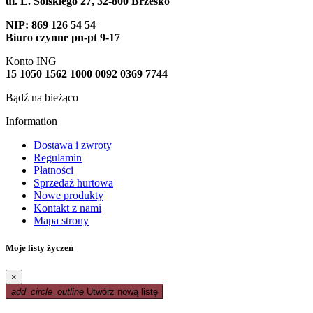
ul. L. Solskiego 27, 32-800 Brzesko
NIP: 869 126 54 54
Biuro czynne pn-pt 9-17
Konto ING
15 1050 1562 1000 0092 0369 7744
Bądź na bieżąco
Information
Dostawa i zwroty
Regulamin
Płatności
Sprzedaż hurtowa
Nowe produkty
Kontakt z nami
Mapa strony
Moje listy życzeń
×
add_circle_outline
Utwórz nową listę