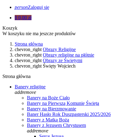
person
Zaloguj się
0
0,00 zł
Koszyk
W koszyku nie ma jeszcze produktów
Strona główna
chevron_right
Obrazy Religijne
chevron_right
Obrazy religijne na płótnie
chevron_right
Obrazy ze Świętymi
chevron_right
Święty Wojciech
Strona główna
Banery religijne
add
remove
Banery na Boże Ciało
Banery na Pierwszą Komunię Świętą
Banery na Bierzmowanie
Baner Hasło Rok Duszpasterski 2025/2026
Banery z Matką Bożą
Banery z Jezusem Chrystusem
add
remove
Serce Jezusa