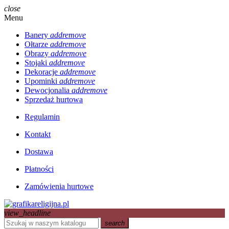
close
Menu
Banery
add
remove
Ołtarze
add
remove
Obrazy
add
remove
Stojaki
add
remove
Dekoracje
add
remove
Upominki
add
remove
Dewocjonalia
add
remove
Sprzedaż hurtowa
Regulamin
Kontakt
Dostawa
Płatności
Zamówienia hurtowe
view_headline
search