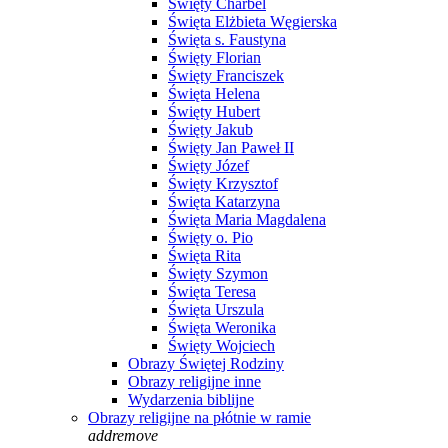
Święty Charbel
Święta Elżbieta Węgierska
Święta s. Faustyna
Święty Florian
Święty Franciszek
Święta Helena
Święty Hubert
Święty Jakub
Święty Jan Paweł II
Święty Józef
Święty Krzysztof
Święta Katarzyna
Święta Maria Magdalena
Święty o. Pio
Święta Rita
Święty Szymon
Święta Teresa
Święta Urszula
Święta Weronika
Święty Wojciech
Obrazy Świętej Rodziny
Obrazy religijne inne
Wydarzenia biblijne
Obrazy religijne na płótnie w ramie
add
remove