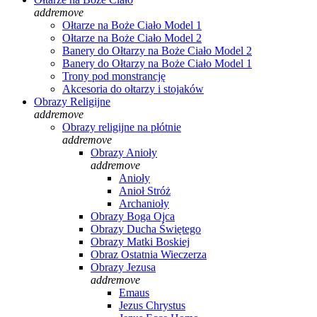
add
remove
Ołtarze na Boże Ciało Model 1
Ołtarze na Boże Ciało Model 2
Banery do Ołtarzy na Boże Ciało Model 2
Banery do Ołtarzy na Boże Ciało Model 1
Trony pod monstrancję
Akcesoria do ołtarzy i stojaków
Obrazy Religijne
add
remove
Obrazy religijne na płótnie
add
remove
Obrazy Anioły
add
remove
Anioły
Anioł Stróż
Archanioły
Obrazy Boga Ojca
Obrazy Ducha Świętego
Obrazy Matki Boskiej
Obraz Ostatnia Wieczerza
Obrazy Jezusa
add
remove
Emaus
Jezus Chrystus