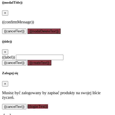
((modalTitle))
×
((confirmMessage))
((cancelText))
((modalDeleteText))
((title))
×
((label))
((cancelText))
((createText))
Zaloguj się
×
Musisz być zalogowany by zapisać produkty na swojej liście
życzeń.
((loginText))
((cancelText))