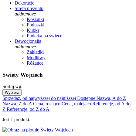
Dekoracje
Strefa prezentu
add
remove
Koszulki
Poduszki
Kubki
Pudełka na świece
Dewocjonalia
add
remove
Zakładki
Modlitwy
Różańce
Święty Wojciech
Sortuj wg:
Wybierz
Sprzedaż, od najwyższej do najniższej
Dostępne
Nazwa, A do Z
Nazwa, Z do A
Cena, rosnąco
Cena, malejąco
Referencje, od A do
Z
Referencje, od Z do A
Jest 1 produkt.