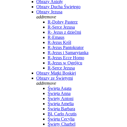
Obrazy Anioły
Obrazy Ducha Świętego
Obrazy Jezusa
add
remove
R-Dobry Pasterz
R-Serce Jezusa
R- Jezus z dziećmi
R-Emaus
R-Jezus Król
R-Jezus Pantokrator
R-Jezus i Samarytanka
R-Jezus Ecce Homo
R-Jezus w Ogrójcu
R-Serce Jezusa
Obrazy Matki Boskiej
Obrazy ze Świętymi
add
remove
Święta Agata
Święta Anna
Święty Antoni
Święta Amelia
Święta Barbara
Bł. Carlo Acutis
Święta Cecylia
Święty Charbel