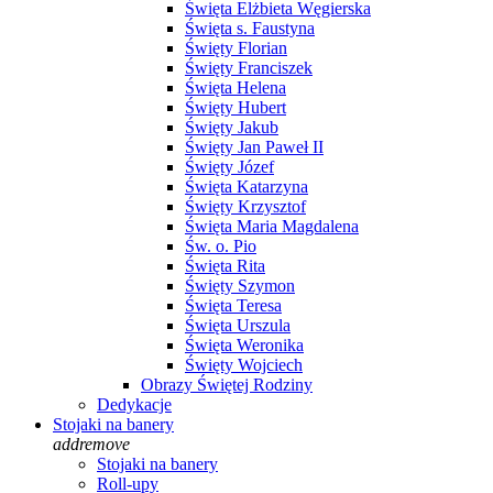
Święta Elżbieta Węgierska
Święta s. Faustyna
Święty Florian
Święty Franciszek
Święta Helena
Święty Hubert
Święty Jakub
Święty Jan Paweł II
Święty Józef
Święta Katarzyna
Święty Krzysztof
Święta Maria Magdalena
Św. o. Pio
Święta Rita
Święty Szymon
Święta Teresa
Święta Urszula
Święta Weronika
Święty Wojciech
Obrazy Świętej Rodziny
Dedykacje
Stojaki na banery
add
remove
Stojaki na banery
Roll-upy