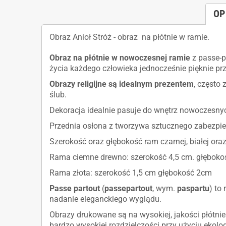
OP
Obraz Anioł Stróż - obraz na płótnie w ramie.
Obraz na płótnie w nowoczesnej ramie
z passe-p
życia każdego człowieka jednocześnie pięknie p
Obrazy religijne są idealnym prezentem
, często
ślub.
Dekoracja idealnie pasuje do wnętrz nowoczesnych
Przednia osłona z tworzywa sztucznego zabezpie
Szerokość oraz głębokość ram czarnej, białej or
Rama ciemne drewno: szerokość 4,5 cm. głęboko
Rama złota: szerokość 1,5 cm głębokość 2cm
Passe partout
(
passepartout
, wym.
paspartu
) to
nadanie eleganckiego wyglądu.
Obrazy drukowane są na wysokiej, jakości płótnie
bardzo wysokiej rozdzielczości przy użyciu ekolo