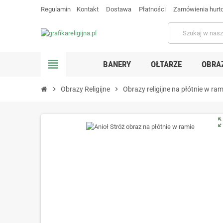
Regulamin
Kontakt
Dostawa
Płatności
Zamówienia hurt
view_headline
BANERY
OŁTARZE
OBRA
chevron_right
Obrazy Religijne
chevron_right
Obrazy religijne na płótnie w ram
zoom_o