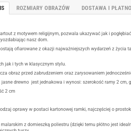
IS
ROZMIARY OBRAZÓW
DOSTAWA I PŁATN
artout z motywem religijnym, pozwala ukazywać jak i pogłębia
rzyozdabiając nasz dom.
 zostają ofiarowane z okazji najważniejszych wydarzeń z życia t
 jak i tych w klasycznym stylu.
cza obraz przed zabrudzeniem oraz zarysowaniem jednocześnie
az jasne drewno jest jednakowa i wynosi: szerokość ramy 2 cm,
ść 2 cm
 rodzaj oprawy w postaci kartonowej ramki, najczęściej o prosto
 malarskim z domieszką poliestru (dzięki temu płótno jest ideal
gicznych tuszy,