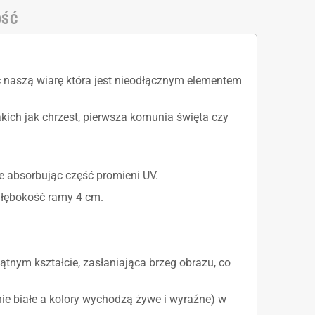
OŚĆ
ć naszą wiarę która jest nieodłącznym elementem
akich jak chrzest, pierwsza komunia święta czy
 absorbując część promieni UV.
 głębokość ramy 4 cm.
kątnym kształcie, zasłaniająca brzeg obrazu, co
nie białe a kolory wychodzą żywe i wyraźne) w