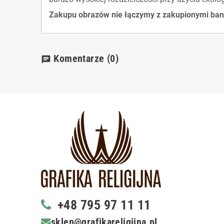
Zakupu obrazów nie łączymy z zakupionymi ban
Komentarze
(0)
chat
+48
795 97 11 11
sklep@grafikareligijna.pl