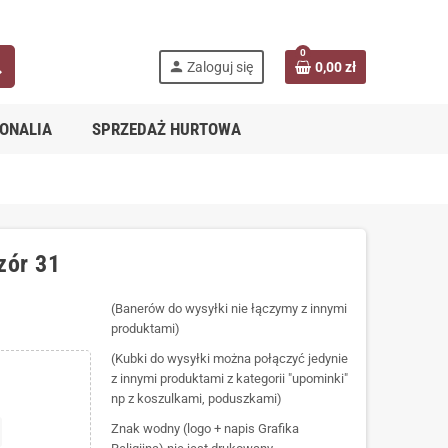
0
ch
person
Zaloguj się
0,00 zł
ONALIA
SPRZEDAŻ HURTOWA
zór 31
(Banerów do wysyłki nie łączymy z innymi
produktami)
(Kubki do wysyłki można połączyć jedynie
z innymi produktami z kategorii "upominki"
np z koszulkami, poduszkami)
Znak wodny (logo + napis Grafika