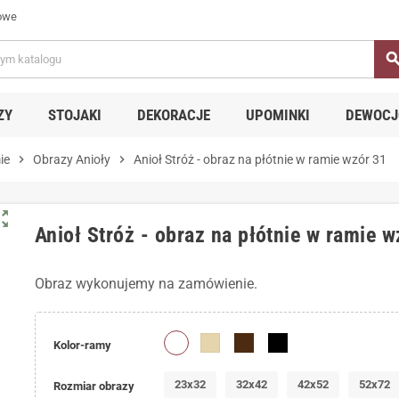
owe
sear
ZY
STOJAKI
DEKORACJE
UPOMINKI
DEWOCJ
ie
chevron_right
Obrazy Anioły
chevron_right
Anioł Stróż - obraz na płótnie w ramie wzór 31
ut_map
Anioł Stróż - obraz na płótnie w ramie w
Obraz wykonujemy na zamówienie.
Kolor-ramy
23x32
32x42
42x52
52x72
Rozmiar obrazy