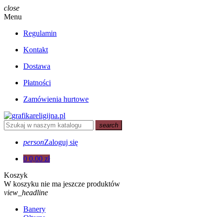
close
Menu
Regulamin
Kontakt
Dostawa
Płatności
Zamówienia hurtowe
search
person
Zaloguj się
0
0,00 zł
Koszyk
W koszyku nie ma jeszcze produktów
view_headline
Banery