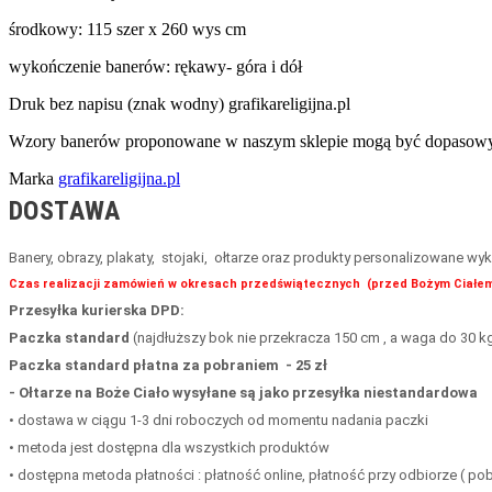
środkowy: 115 szer x 260 wys cm
wykończenie banerów: rękawy- góra i dół
Druk bez napisu (znak wodny) grafikareligijna.pl
Wzory banerów proponowane w naszym sklepie mogą być dopasowywa
Marka
grafikareligijna.pl
DOSTAWA
Banery, obrazy, plakaty, stojaki, ołtarze oraz produkty personalizowane 
Czas realizacji zamówień w okresach przedświątecznych (przed Bożym Ciałem
Przesyłka kurierska DPD:
Paczka standard
(najdłuższy bok nie przekracza 150 cm , a waga do 30 kg
Paczka
standard
płatna za pobraniem - 25 zł
- Ołtarze na Boże Ciało wysyłane są jako przesyłka niestandardowa
• dostawa w ciągu 1-3 dni roboczych od momentu nadania paczki
• metoda jest dostępna dla wszystkich produktów
• dostępna metoda płatności : płatność online, płatność przy odbiorze ( pob