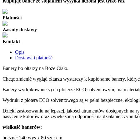
Kupując baner ze stojakiem wysyłka liczona jest tylko raz
Płatności
Zasady dostawy
Kontakt
Opis
Dostawa i płatność
Banery bo ołtarzy na Boże Ciało.
Chcąc zmienić wygląd ołtarza wystarczy k kupić same banery, któryc
Banery wydrukowane są na ploterze ECO solventowym, na materiale 
Wydruki z plotera ECO solventowego są w pełni bezpieczne, ekolog
Dzięki zastosowaniu najlepszej, jakości atramentów dostępnych na ry
nasycenie kolorów oraz zwiększoną odporność na działanie czynnik
wielkość banerów:
boczne: 240 wys x 80 szer cm