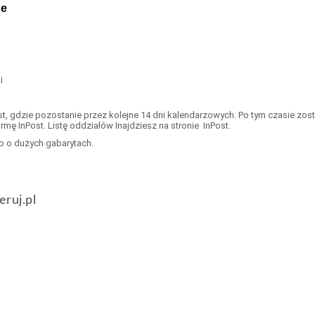
ne
i
, gdzie pozostanie przez kolejne 14 dni kalendarzowych. Po tym czasie zost
 InPost. Listę oddziałów Inajdziesz na stronie InPost.
b o dużych gabarytach.
eruj.pl