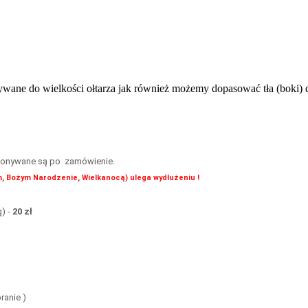
ne do wielkości ołtarza jak również możemy dopasować tła (boki)
wykonywane są po zamówienie.
, Bożym Narodzenie, Wielkanocą) ulega wydłużeniu !
) -
20 zł
ranie )