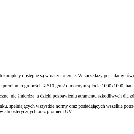
h komplety dostępne są w naszej ofercie. W sprzedaży posiadamy równ
premium o grubości aż 510 g/m2 o mocnym splocie 1000x1000, baner 
iczne, nie śmierdzą, a dzięki pozbawieniu atramentu szkodliwych dl
nku, spełniających wszystkie normy oraz posiadających wszelkie potrze
ów atmosferycznych oraz promieni UV.