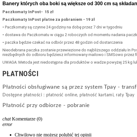
Banery których oba boki są większe od 300 cm są składa
Paczkomaty InPost- 15 zł
Paczkomaty InPost
płatne za pobraniem - 19 zł
• Paczkomaty są czynne 24 godziny na dobę przez 7 dni w tygodniu
• dostawa do Paczkomatu w ciągu 2 roboczych od momentu nadania paczk
• paczka będzie czekać na odbiór przez 48 godzin od dostarczenia
Nieodebrana paczka zostanie przewiezione do najbliższego oddziału In Post
niezbędnych do odbioru będziesz informowany mailowo i SMSowo przez firmę
UWAGA: Metoda jest niedostępna dla produktów o wadze powyżej 25 kg lu
PŁATNOŚCI
Płatności obsługiwane są przez system Tpay - transf
Dostępne płatności : płatność online, płatność kartami, raty Tpay
Płatność przy odbiorze - pobranie
chat
Komentarze
(0)
error
Chwilowo nie możesz polubić tej opinii